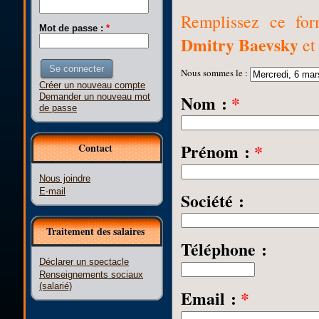
Remplissez ce for
Mot de passe :
*
Dmitry Baevsk
y
et 
Nous sommes le :
Créer un nouveau compte
Nom :
*
Demander un nouveau mot
de passe
Prénom :
*
Contact
Nous joindre
E-mail
Société :
Traitement des salaires
Téléphone :
Déclarer un spectacle
Renseignements sociaux
(salarié)
Email :
*