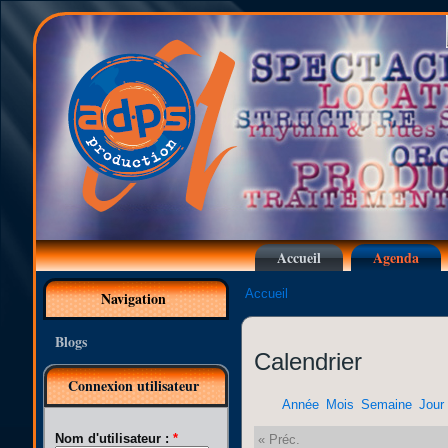
Accueil
Agenda
Accueil
Navigation
Blogs
Calendrier
Connexion utilisateur
Année
Mois
Semaine
Jour
Nom d'utilisateur :
*
« Préc.