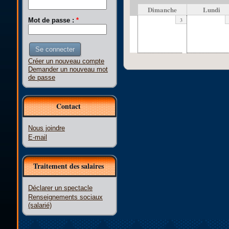
Dimanche
Lundi
3
Mot de passe :
*
Créer un nouveau compte
Demander un nouveau mot
de passe
Contact
Nous joindre
E-mail
Traitement des salaires
Déclarer un spectacle
Renseignements sociaux
(salarié)